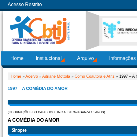
Acesso Restrito
Home
Institucional
Arquivo
Informações
Home
»
Acervo
»
Adriane Mottola
»
Como Coautora e Atriz
» 1997 – A 
1997 – A COMÉDIA DO AMOR
(INFORMAÇÕES DO CATALOGO DA CIA. STRAVAGANZA 15 ANOS)
A COMÉDIA DO AMOR