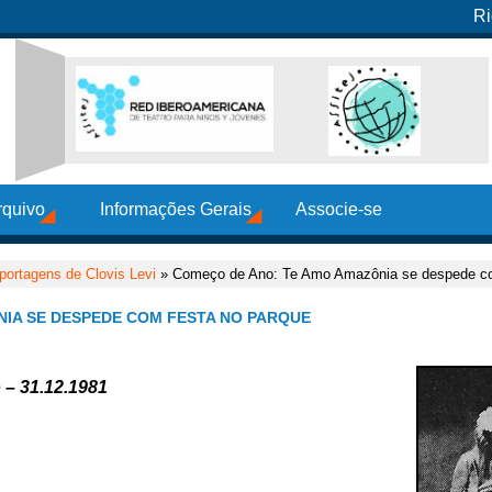
Ri
rquivo
Informações Gerais
Associe-se
portagens de Clovis Levi
» Começo de Ano: Te Amo Amazônia se despede co
IA SE DESPEDE COM FESTA NO PARQUE
o – 31.12.1981