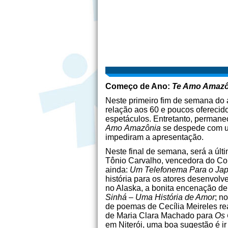
Começo de Ano:
Te Amo Amazô
Neste primeiro fim de semana do a
relação aos 60 e poucos oferecid
espetáculos. Entretanto, perman
Amo
Amazônia
se despede com um
impediram a apresentação.
Neste final de semana, será a últ
Tônio Carvalho, vencedora do Con
ainda:
Um Telefonema Para o Ja
história para os atores desenvolv
no Alaska, a bonita encenação de
Sinhá – Uma História de Amor
; n
de poemas de Cecília Meireles r
de Maria Clara Machado para
Os 
em Niterói, uma boa sugestão é ir