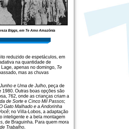
ereza Biggs, em Te Amo Amazônia
uito reduzido de espetáculos, em
adativa na quantidade de
ue Lage, apenas no domingo,
Te
 passado, mas as chuvas
 Junho e Uma de Julho
, peça de
de 1980. Outras boas opções são
osa, 762, onde as crianças criam a
da de Sorte
e
Cinco Mil Passos
;
O Gato Malhado e a Andorinha
Você
; no Villa-Lobos, a adaptação
xto inteligente e a bela montagem
os
, de Braguinha. Para quem mora
de Trabalho
.