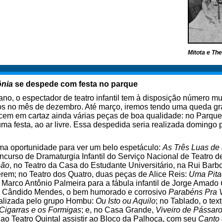
Mitota e Th
nia
se despede com festa no parque
no, o espectador de teatro infantil tem à disposição número m
os no mês de dezembro. Até março, iremos tendo uma queda gr
ecem em cartaz ainda várias peças de boa qualidade: no Parq
a festa, ao ar livre. Essa despedida seria realizada domingo
ima oportunidade para ver um belo espetáculo:
As Três Luas de
curso de Dramaturgia Infantil do Serviço Nacional de Teatro 
pão
, no Teatro da Casa do Estudante Universitário, na Rui Barb
erem; no Teatro dos Quatro, duas peças de Alice Reis:
Uma Pita
 Marco Antônio Palmeira para a fábula infantil de Jorge Amado
o Cândido Mendes, o bem humorado e corrosivo
Parabéns Pra 
ealizada pelo grupo Hombu:
Ou Isto ou Aquilo
; no Tablado, o te
Cigarras e os Formigas
; e, no Casa Grande,
Viveiro de Pássar
 ao Teatro Quintal assistir ao Bloco da Palhoça, com seu
Canto 