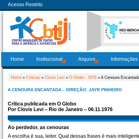
Acesso Restrito
Home
Institucional
Arquivo
Informações
Home
»
Críticas
»
Clovis Levi
»
O Globo - 1976
» A Cenoura Encantada 
A CENOURA ENCANTADA – DIREÇÃO: JAYR PINHEIRO
Crítica publicada em O Globo
Por Clovis Levi – Rio de Janeiro – 06.11.1976
Ao perdedor, as cenouras
A escolha é sua, leitor. Qual dessas frases é mais inteligent