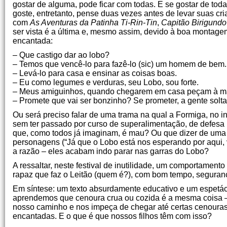
gostar de alguma, pode ficar com todas. E se gostar de tod
goste, entretanto, pense duas vezes antes de levar suas c
com
As Aventuras da Patinha Ti-Rin-Tin
,
Capitão Birigundo
ser vista é a última e, mesmo assim, devido à boa montage
encantada:
– Que castigo dar ao lobo?
– Temos que vencê-lo para fazê-lo (sic) um homem de bem.
– Levá-lo para casa e ensinar as coisas boas.
– Eu como legumes e verduras, seu Lobo, sou forte.
– Meus amiguinhos, quando chegarem em casa peçam à mam
– Promete que vai ser bonzinho? Se prometer, a gente solta
Ou será preciso falar de uma trama na qual a Formiga, no i
sem ter passado por curso de superalimentação, de defes
que, como todos já imaginam, é mau? Ou que dizer de uma i
personagens (“Já que o Lobo está nos esperando por aqui,
a razão – eles acabam indo parar nas garras do Lobo?
A ressaltar, neste festival de inutilidade, um comportamento
rapaz que faz o Leitão (quem é?), com bom tempo, seguran
Em síntese: um texto absurdamente educativo e um espetáculo
aprendemos que cenoura crua ou cozida é a mesma coisa –
nosso caminho e nos impeça de chegar até certas cenoura
encantadas. E o que é que nossos filhos têm com isso?