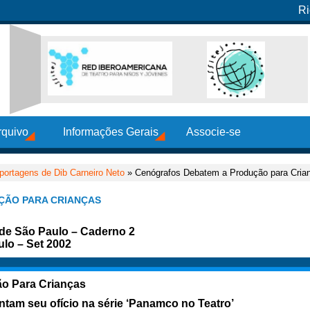
Ri
rquivo
Informações Gerais
Associe-se
portagens de Dib Carneiro Neto
» Cenógrafos Debatem a Produção para Cria
ÇÃO PARA CRIANÇAS
 de São Paulo – Caderno 2
ulo – Set 2002
o Para Crianças
ntam seu ofício na série ‘Panamco no Teatro’