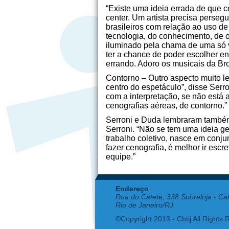
“Existe uma ideia errada de que 
center. Um artista precisa persegu
brasileiros com relação ao uso d
tecnologia, do conhecimento, de of
iluminado pela chama de uma só ve
ter a chance de poder escolher en
errando. Adoro os musicais da Br
Contorno – Outro aspecto muito l
centro do espetáculo”, disse Serro
com a interpretação, se não está a
cenografias aéreas, de contorno.”
Serroni e Duda lembraram também 
Serroni. “Não se tem uma ideia gen
trabalho coletivo, nasce em conju
fazer cenografia, é melhor ir esc
equipe.”
Endereço
Rua do Catete, 338 Sobreloja - Ca
Rio de Janeiro/RJ
©Copyright 2013 - Cbtij All Rights