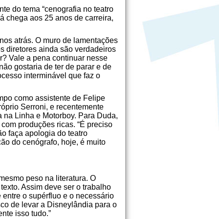
te do tema “cenografia no teatro
 já chega aos 25 anos de carreira,
nos atrás. O muro de lamentações
s diretores ainda são verdadeiros
ar? Vale a pena continuar nesse
ão gostaria de ter de parar e de
ocesso interminável que faz o
empo como assistente de Felipe
óprio Serroni, e recentemente
a na Linha e Motorboy. Para Duda,
 com produções ricas. “É preciso
o faça apologia do teatro
ção do cenógrafo, hoje, é muito
o mesmo peso na literatura. O
texto. Assim deve ser o trabalho
 entre o supérfluo e o necessário
co de levar a Disneylândia para o
nte isso tudo.”