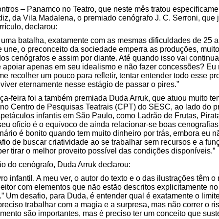
ntros – Panamco no Teatro, que neste mês tratou especificamen
endiz, da Vila Madalena, o premiado cenógrafo J. C. Serroni, que
rículo, declarou:
 uma batalha, exatamente com as mesmas dificuldades de 25 a
e une, o preconceito da sociedade emperra as produções, muito
os cenógrafos e assim por diante. Até quando isso vai continu
e apoiar apenas em seu idealismo e não fazer concessões? Eu n
e recolher um pouco para refletir, tentar entender todo esse pr
l, viver eternamente nesse estágio de passar o pires.”
rça-feira foi a também premiada Duda Arruk, que atuou muito t
 no Centro de Pesquisas Teatrais (CPT) do SESC, ao lado do pr
spetáculos infantis em São Paulo, como Ladrão de Frutas, Pirat
eu ofício é o equívoco de ainda relacionar-se boas cenografias
ário é bonito quando tem muito dinheiro por trás, embora eu nã
fio de buscar criatividade ao se trabalhar sem recursos e a fun
er tirar o melhor proveito possível das condições disponíveis.”
ão do cenógrafo, Duda Arruk declarou:
o infantil. A meu ver, o autor do texto e o das ilustrações têm 
 leitor com elementos que não estão descritos explicitamente no 
.” Um desafio, para Duda, é entender qual é exatamente o limite
eciso trabalhar com a magia e a surpresa, mas não correr o ris
imento são importantes, mas é preciso ter um conceito que suste