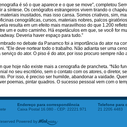
cenografia é só o que aparece e o que se move”, completou Serr
ir a síntese. Os cenógrafos estrangeiros vivem tirando o chapéu
e materiais inusitados, mas isso cansa. Somos criativos, sim, 
icinas cenográficas, cursos, materiais nobres, palcos giratórios
la resulta em um efeito mais maravilhoso do que 1.200 refleto
tre um e outro caminho. Há espetáculos em que, se você for muit
oadway. Deveria haver espaço para tudo.”
embrado no debate da Panamco foi a importância do ator na con
ni. “Ele deve nortear todo o trabalho. Não adianta ser uma ceno
 serviço do ator. O piso é do ator, por isso procuro sempre não 
que hoje não existe mais a cenografia de prancheta. “Não fun
ial no seu escritório, sem o contato com os atores, o diretor, s
nto. Por isso, é preciso ser humilde, abandonar a vaidade. Que
rever poemas, pintar quadros. O sucesso pessoal vem com o tem
Endereço para correspondência
Telefone para 
tete
Caixa Postal 16.080 - CEP: 22221.971
21 2205 4483
 Reserved Powered by: