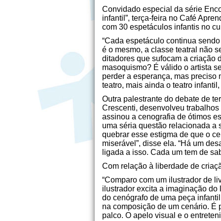
Convidado especial da série Enco
infantil”, terça-feira no Café Apr
com 30 espetáculos infantis no cur
“Cada espetáculo continua sendo
é o mesmo, a classe teatral não s
ditadores que sufocam a criação d
masoquismo? É válido o artista s
perder a esperança, mas preciso m
teatro, mais ainda o teatro infanti
Outra palestrante do debate de te
Crescenti, desenvolveu trabalhos
assinou a cenografia de ótimos e
uma séria questão relacionada a s
quebrar esse estigma de que o cen
miserável”, disse ela. “Há um desa
ligada a isso. Cada um tem de sab
Com relação à liberdade de criaç
“Comparo com um ilustrador de livr
ilustrador excita a imaginação do
do cenógrafo de uma peça infantil
na composição de um cenário. É pr
palco. O apelo visual e o entreten