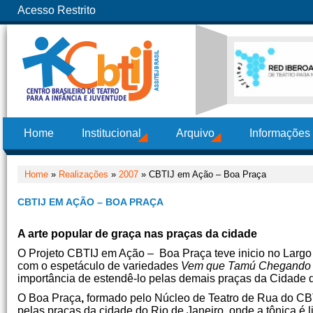
Acesso Restrito
Home
Institucional
Arquivo
Informações
Home
»
Realizações
»
2007
» CBTIJ em Ação – Boa Praça
CBTIJ EM AÇÃO – BOA PRAÇA
A arte popular de graça nas praças da cidade
O Projeto CBTIJ em Ação – Boa Praça teve inici
com o espetáculo de variedades
Vem que Tamú Chegando
importância de estendê-lo pelas demais praças da Cidade d
O Boa Praça
,
formado pelo Núcleo de Teatro de Rua do CBT
pelas praças da cidade do Rio de Janeiro, onde a tônica é 