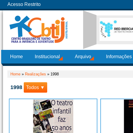
Acesso Restrito
Home
Institucional
Arquivo
Informações
Home
»
Realizações
»
1998
1998
Todos ▼