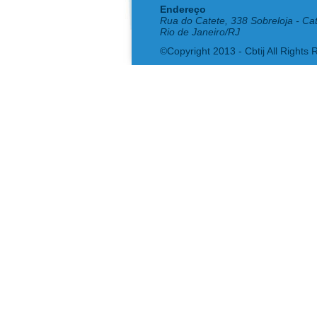
Endereço
Rua do Catete, 338 Sobreloja - Ca
Rio de Janeiro/RJ
©Copyright 2013 - Cbtij All Rights