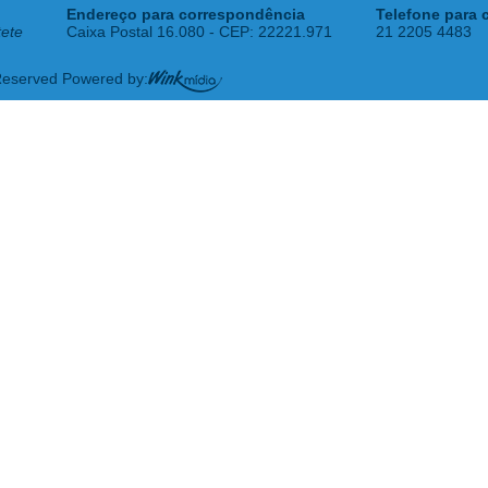
Endereço para correspondência
Telefone para 
tete
Caixa Postal 16.080 - CEP: 22221.971
21 2205 4483
 Reserved Powered by: