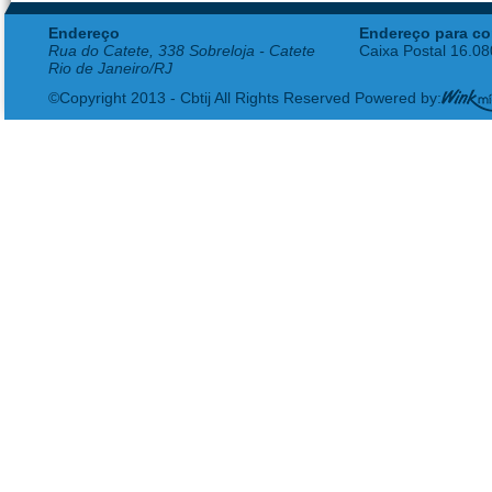
Endereço
Endereço para co
Rua do Catete, 338 Sobreloja - Catete
Caixa Postal 16.0
Rio de Janeiro/RJ
©Copyright 2013 - Cbtij All Rights Reserved Powered by: