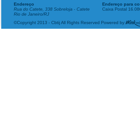
Endereço
Endereço para co
Rua do Catete, 338 Sobreloja - Catete
Caixa Postal 16.0
Rio de Janeiro/RJ
©Copyright 2013 - Cbtij All Rights Reserved Powered by: