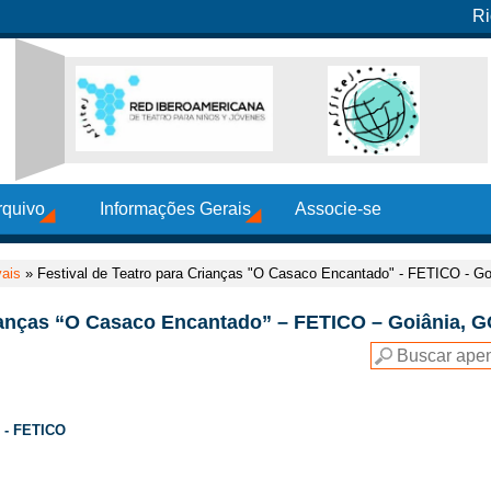
Ri
rquivo
Informações Gerais
Associe-se
vais
»
Festival de Teatro para Crianças "O Casaco Encantado" - FETICO - G
rianças “O Casaco Encantado” – FETICO – Goiânia, 
- FETICO