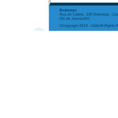
Endereço
Rua do Catete, 338 Sobreloja - Ca
Rio de Janeiro/RJ
©Copyright 2013 - Cbtij All Rights