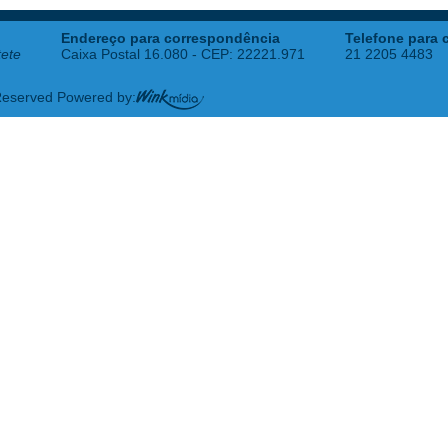
Endereço para correspondência
Telefone para 
tete
Caixa Postal 16.080 - CEP: 22221.971
21 2205 4483
 Reserved Powered by: