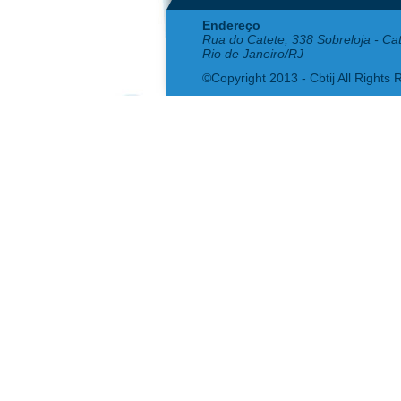
Endereço
Rua do Catete, 338 Sobreloja - Ca
Rio de Janeiro/RJ
©Copyright 2013 - Cbtij All Rights