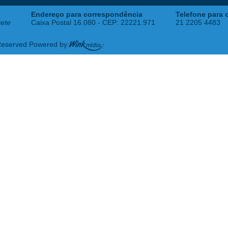
Endereço para correspondência
Telefone para 
tete
Caixa Postal 16.080 - CEP: 22221.971
21 2205 4483
 Reserved Powered by: