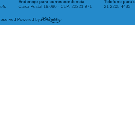
Endereço para correspondência
Telefone para 
tete
Caixa Postal 16.080 - CEP: 22221.971
21 2205 4483
 Reserved Powered by: