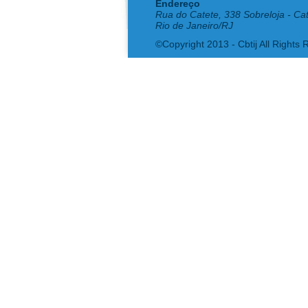
Endereço
Rua do Catete, 338 Sobreloja - Ca
Rio de Janeiro/RJ
©Copyright 2013 - Cbtij All Rights