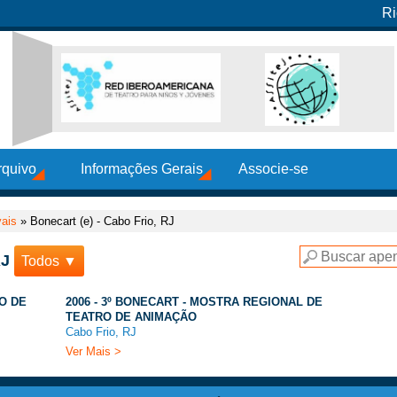
Ri
rquivo
Informações Gerais
Associe-se
vais
»
Bonecart (e) - Cabo Frio, RJ
RJ
Todos ▼
IO DE
2006 - 3º BONECART - MOSTRA REGIONAL DE
TEATRO DE ANIMAÇÃO
Cabo Frio, RJ
Ver Mais >