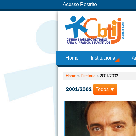
Acesso Restrito
Home
Institucional
A
Home
»
Diretoria
»
2001/2002
2001/2002
Todos ▼