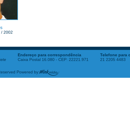
es
 / 2002
Endereço para correspondência
Telefone para 
tete
Caixa Postal 16.080 - CEP: 22221.971
21 2205 4483
 Reserved Powered by: