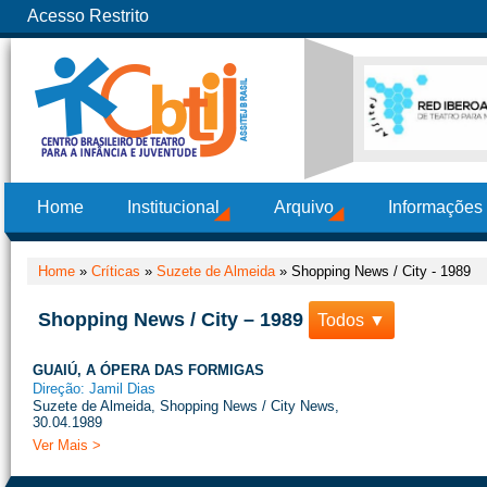
Acesso Restrito
Home
Institucional
Arquivo
Informações
Home
»
Críticas
»
Suzete de Almeida
»
Shopping News / City - 1989
Shopping News / City – 1989
Todos ▼
GUAIÚ, A ÓPERA DAS FORMIGAS
Direção: Jamil Dias
Suzete de Almeida, Shopping News / City News,
30.04.1989
Ver Mais >