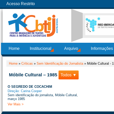
Acesso Restrito
Home
Institucional
Arquivo
Informações
Home
»
Críticas
»
Sem Identificação do Jornalista
»
Móbile Cultural - 
Móbile Cultural – 1985
Todos ▼
O SEGREDO DE COCACHIM
Direção: Carina Cooper
Sem identificação do jornalista, Móbile Cultural,
março 1985
Ver Mais >