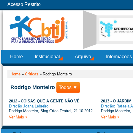
Acesso Restrito
Home
Institucional
Arquivo
Informações
Home
»
Críticas
»
Rodrigo Monteiro
Rodrigo Monteiro
Todos ▼
2012 - COISAS QUE A GENTE NÃO VÊ
2013 - O JARDI
Direção Joana Lebreiro
Direção: Rafaela 
Rodrigo Monteiro, Blog Críca Teatral, 21.10.2012
Rodrigo Monteiro, 
Ver Mais >
Ver Mais >