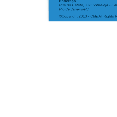
Endereço
Rua do Catete, 338 Sobreloja - Ca
Rio de Janeiro/RJ
©Copyright 2013 - Cbtij All Rights