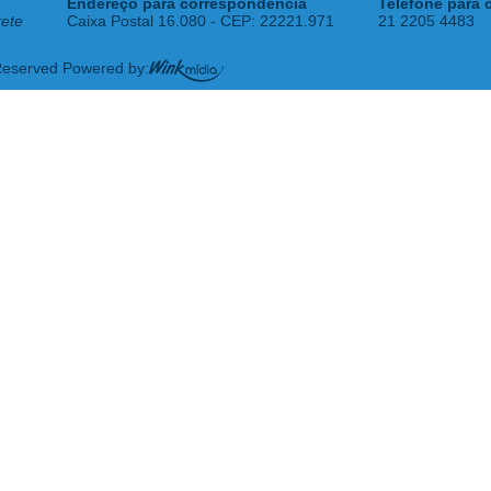
Endereço para correspondência
Telefone para 
tete
Caixa Postal 16.080 - CEP: 22221.971
21 2205 4483
 Reserved Powered by: