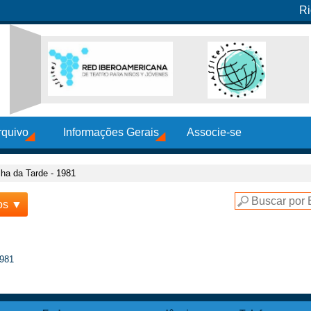
Ri
rquivo
Informações Gerais
Associe-se
lha da Tarde - 1981
os ▼
1981