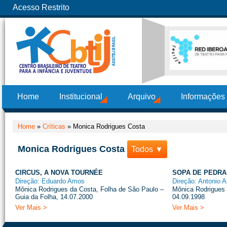
Acesso Restrito
Home
Institucional
Arquivo
Informações
Home
»
Críticas
»
Monica Rodrigues Costa
Monica Rodrigues Costa
Todos ▼
CIRCUS, A NOVA TOURNÉE
SOPA DE PEDRA
Direção: Eduardo Amos
Direção: Antonio 
Mônica Rodrigues da Costa, Folha de São Paulo –
Mônica Rodrigues 
Guia da Folha, 14.07.2000
04.09.1998
Ver Mais >
Ver Mais >