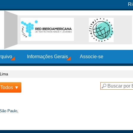
Ri
rquivo
Informações Gerais
Associe-se
 Lima
Todos ▼
São Paulo,