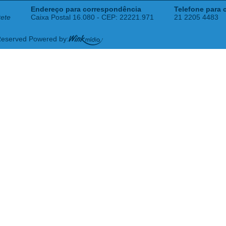
Endereço para correspondência
Telefone para 
tete
Caixa Postal 16.080 - CEP: 22221.971
21 2205 4483
 Reserved Powered by: