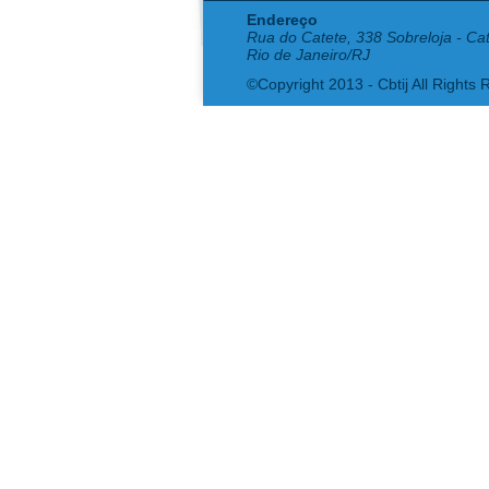
Endereço
Rua do Catete, 338 Sobreloja - Ca
Rio de Janeiro/RJ
©Copyright 2013 - Cbtij All Rights