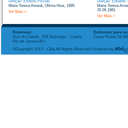
Direção: Ernesto Piccolo
Direção: Eduardo T
Maria Teresa Amaral, Última Hora, 1995
Maria Teresa Amara
25.06.1981
Ver Mais >
Ver Mais >
Endereço
Endereço para co
Rua do Catete, 338 Sobreloja - Catete
Caixa Postal 16.0
Rio de Janeiro/RJ
©Copyright 2013 - Cbtij All Rights Reserved Powered by: