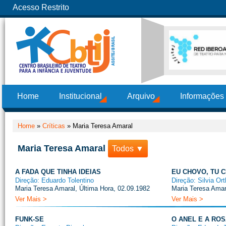
Acesso Restrito
Home
Institucional
Arquivo
Informações
Home
»
Críticas
»
Maria Teresa Amaral
Maria Teresa Amaral
Todos ▼
A FADA QUE TINHA IDEIAS
EU CHOVO, TU 
Direção: Eduardo Tolentino
Direção: Silvia Ort
Maria Teresa Amaral, Última Hora, 02.09.1982
Maria Teresa Amar
Ver Mais >
Ver Mais >
FUNK-SE
O ANEL E A RO