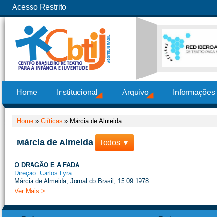
Acesso Restrito
Home
Institucional
Arquivo
Informações
Home
»
Críticas
»
Márcia de Almeida
Márcia de Almeida
Todos ▼
O DRAGÃO E A FADA
Direção: Carlos Lyra
Márcia de Almeida, Jornal do Brasil, 15.09.1978
Ver Mais >