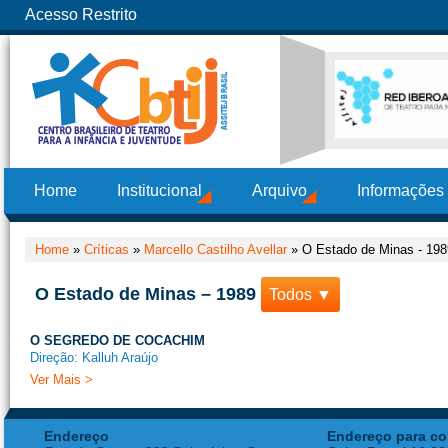
Acesso Restrito
Home
Institucional
Arquivo
Informações
Home
»
Críticas
»
Marcello Castilho Avellar
»
O Estado de Minas - 198
O Estado de Minas – 1989
Todos ▼
O SEGREDO DE COCACHIM
Direção: Kalluh Araújo
Ver Mais >
Endereço
Endereço para co