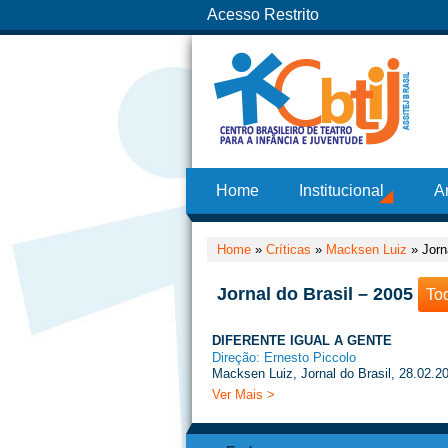
Acesso Restrito
Home
Institucional
A
Home
»
Críticas
»
Macksen Luiz
»
Jorn
Jornal do Brasil – 2005
To
DIFERENTE IGUAL A GENTE
Direção: Ernesto Piccolo
Macksen Luiz, Jornal do Brasil, 28.02.2
Ver Mais >