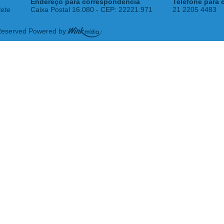
Endereço para correspondência
Telefone para 
tete
Caixa Postal 16.080 - CEP: 22221.971
21 2205 4483
 Reserved Powered by: