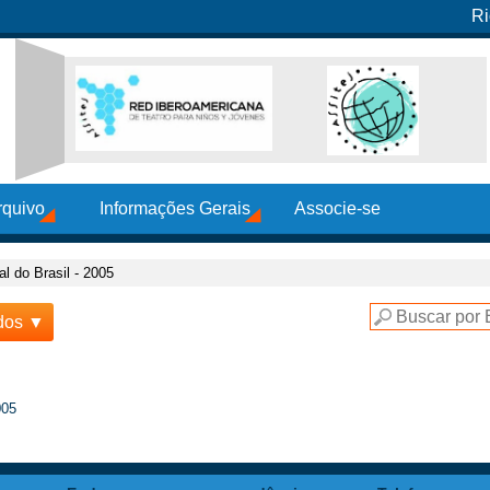
Ri
rquivo
Informações Gerais
Associe-se
al do Brasil - 2005
dos ▼
005