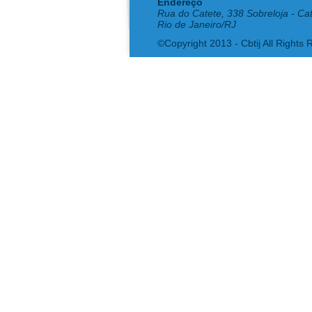
Endereço
Rua do Catete, 338 Sobreloja - Ca
Rio de Janeiro/RJ
©Copyright 2013 - Cbtij All Rights