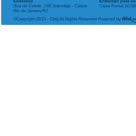
Endereço
Endereço para co
Rua do Catete, 338 Sobreloja - Catete
Caixa Postal 16.0
Rio de Janeiro/RJ
©Copyright 2013 - Cbtij All Rights Reserved Powered by: