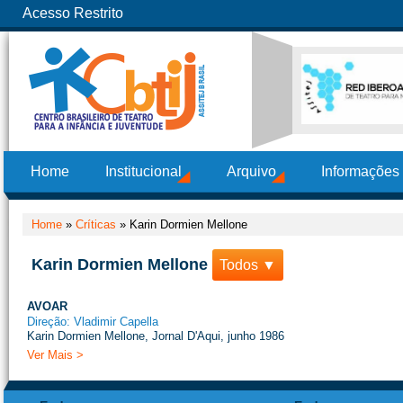
Acesso Restrito
Home
Institucional
Arquivo
Informações
Home
»
Críticas
»
Karin Dormien Mellone
Karin Dormien Mellone
Todos ▼
AVOAR
Direção: Vladimir Capella
Karin Dormien Mellone, Jornal D'Aqui, junho 1986
Ver Mais >