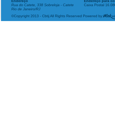
Endereço
Endereço para co
Rua do Catete, 338 Sobreloja - Catete
Caixa Postal 16.0
Rio de Janeiro/RJ
©Copyright 2013 - Cbtij All Rights Reserved Powered by: