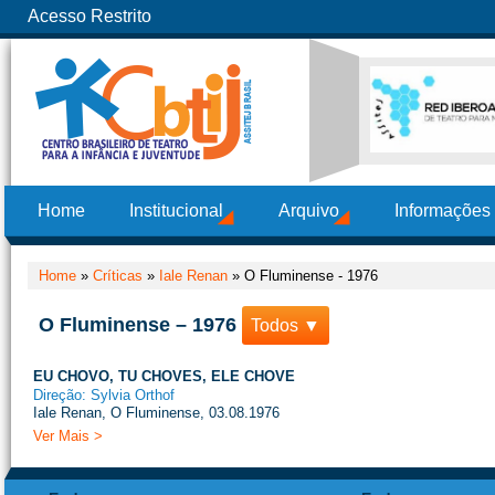
Acesso Restrito
Home
Institucional
Arquivo
Informações
Home
»
Críticas
»
Iale Renan
»
O Fluminense - 1976
O Fluminense – 1976
Todos ▼
EU CHOVO, TU CHOVES, ELE CHOVE
Direção: Sylvia Orthof
Iale Renan, O Fluminense, 03.08.1976
Ver Mais >