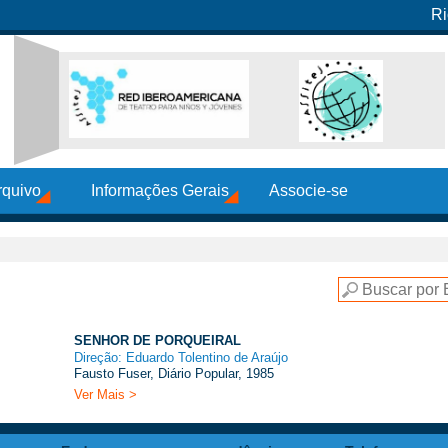
Ri
rquivo
Informações Gerais
Associe-se
SENHOR DE PORQUEIRAL
Direção: Eduardo Tolentino de Araújo
Fausto Fuser, Diário Popular, 1985
Ver Mais >