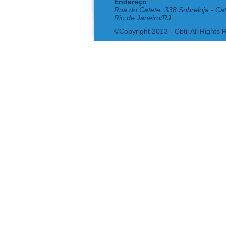
Endereço
Rua do Catete, 338 Sobreloja - Ca
Rio de Janeiro/RJ
©Copyright 2013 - Cbtij All Rights