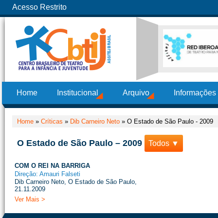
Acesso Restrito
Home
Institucional
Arquivo
Informações
Home
»
Críticas
»
Dib Carneiro Neto
»
O Estado de São Paulo - 2009
O Estado de São Paulo – 2009
Todos ▼
COM O REI NA BARRIGA
Direção: Amauri Falseti
Dib Carneiro Neto, O Estado de São Paulo,
21.11.2009
Ver Mais >