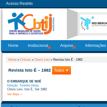
Acesso Restrito
Home
Institucional
Arquivo
Informações
Home
»
Críticas
»
Clovis Levi
»
Revista Isto É - 1982
Revista Isto É – 1982
Todos ▼
O EMBARQUE DE NOÉ
Direção: Toninho Horta
Clóvis Levi, Isto É, Set 1982
Ver Mais >