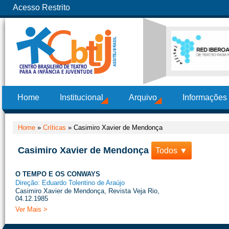
Acesso Restrito
Home
Institucional
Arquivo
Informações
Home
»
Críticas
»
Casimiro Xavier de Mendonça
Casimiro Xavier de Mendonça
Todos ▼
O TEMPO E OS CONWAYS
Direção: Eduardo Tolentino de Araújo
Casimiro Xavier de Mendonça, Revista Veja Rio,
04.12.1985
Ver Mais >