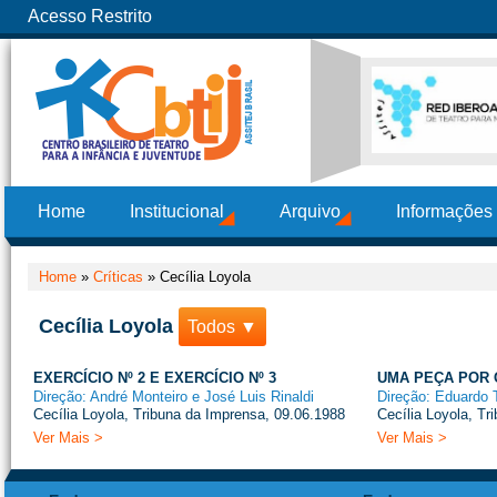
Acesso Restrito
Home
Institucional
Arquivo
Informações
Home
»
Críticas
»
Cecília Loyola
Cecília Loyola
Todos ▼
EXERCÍCIO Nº 2 E EXERCÍCIO Nº 3
UMA PEÇA POR
Direção: André Monteiro e José Luis Rinaldi
Direção: Eduardo T
Cecília Loyola, Tribuna da Imprensa, 09.06.1988
Cecília Loyola, Tr
Ver Mais >
Ver Mais >