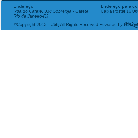
Endereço
Endereço para co
Rua do Catete, 338 Sobreloja - Catete
Caixa Postal 16.0
Rio de Janeiro/RJ
©Copyright 2013 - Cbtij All Rights Reserved Powered by: