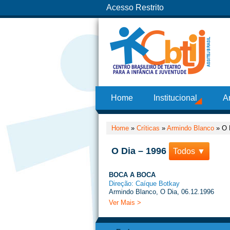
Acesso Restrito
Home
Institucional
A
Home
»
Críticas
»
Armindo Blanco
»
O 
O Dia – 1996
Todos ▼
BOCA A BOCA
Direção: Caíque Botkay
Armindo Blanco, O Dia, 06.12.1996
Ver Mais >