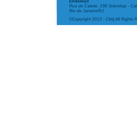
Endereço
Rua do Catete, 338 Sobreloja - Ca
Rio de Janeiro/RJ
©Copyright 2013 - Cbtij All Rights