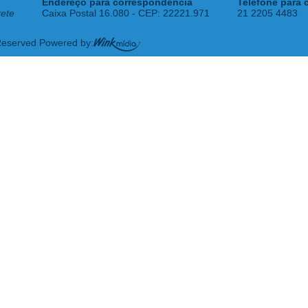
Endereço para correspondência
Telefone para 
tete
Caixa Postal 16.080 - CEP: 22221.971
21 2205 4483
 Reserved Powered by: