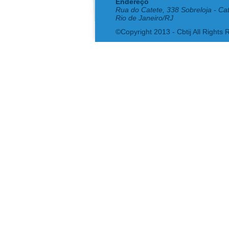
Endereço
Rua do Catete, 338 Sobreloja - Ca
Rio de Janeiro/RJ
©Copyright 2013 - Cbtij All Rights