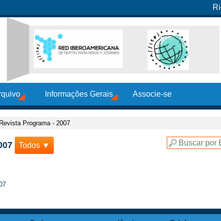
Ri
rquivo
Informações Gerais
Associe-se
 Revista Programa - 2007
007
Todos ▼
007