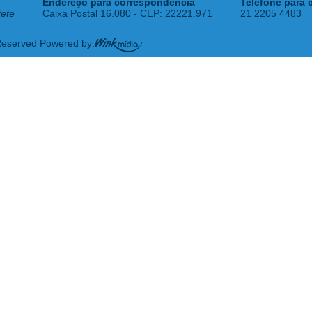
Endereço para correspondência
Telefone para 
tete
Caixa Postal 16.080 - CEP: 22221.971
21 2205 4483
 Reserved Powered by: