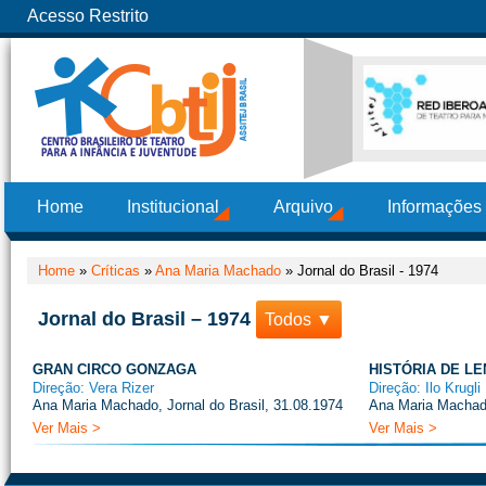
Acesso Restrito
Home
Institucional
Arquivo
Informações
Home
»
Críticas
»
Ana Maria Machado
»
Jornal do Brasil - 1974
Jornal do Brasil – 1974
Todos ▼
GRAN CIRCO GONZAGA
HISTÓRIA DE L
Direção: Vera Rizer
Direção: Ilo Krugli
Ana Maria Machado, Jornal do Brasil, 31.08.1974
Ana Maria Machado
Ver Mais >
Ver Mais >