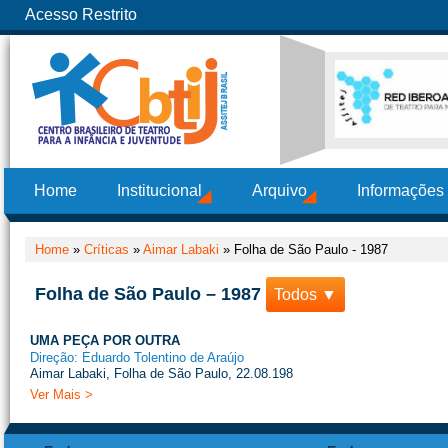
Acesso Restrito
Home
Institucional
Arquivo
Informações
Home
»
Críticas
»
Aimar Labaki
»
Folha de São Paulo - 1987
Folha de São Paulo – 1987
Todos ▼
UMA PEÇA POR OUTRA
Direção: Eduardo Tolentino de Araújo
Aimar Labaki, Folha de São Paulo, 22.08.198
Ver Mais >