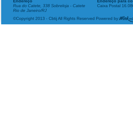
Endereço
Endereço para co
Rua do Catete, 338 Sobreloja - Catete
Caixa Postal 16.0
Rio de Janeiro/RJ
©Copyright 2013 - Cbtij All Rights Reserved Powered by: