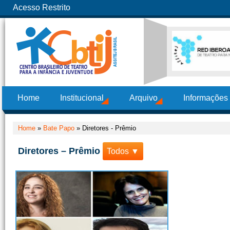
Acesso Restrito
Home
Institucional
Arquivo
Informações
Home
»
Bate Papo
»
Diretores - Prêmio
Diretores – Prêmio
Todos ▼