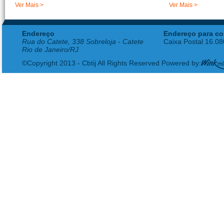
Ver Mais >
Ver Mais >
Endereço
Endereço para co
Rua do Catete, 338 Sobreloja - Catete
Caixa Postal 16.0
Rio de Janeiro/RJ
©Copyright 2013 - Cbtij All Rights Reserved Powered by: