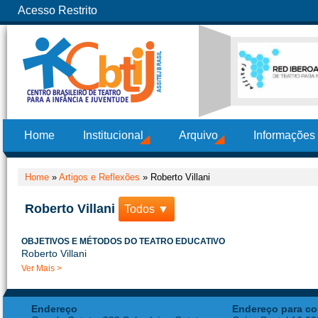
Acesso Restrito
Home
Institucional
Arquivo
Informações
Home
»
Artigos e Reflexões
»
Roberto Villani
Roberto Villani
Todos ▼
OBJETIVOS E MÉTODOS DO TEATRO EDUCATIVO
Roberto Villani
Ver Mais >
Endereço
Endereço para co