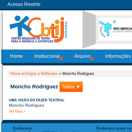
Acesso Restrito
Home
Institucional
Arquivo
Informações
Home
»
Artigos e Reflexões
»
Moncho Rodriguez
Moncho Rodriguez
Todos ▼
UMA VISÃO DO FAZER TEATRAL
Moncho Rodriguez
Ver Mais >
Endereço
Endereço para co