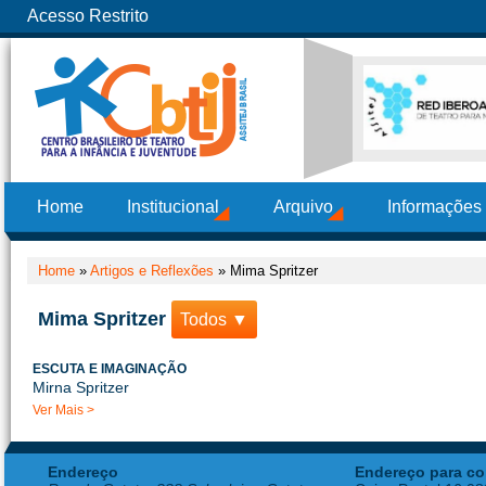
Acesso Restrito
Home
Institucional
Arquivo
Informações
Home
»
Artigos e Reflexões
»
Mima Spritzer
Mima Spritzer
Todos ▼
ESCUTA E IMAGINAÇÃO
Mirna Spritzer
Ver Mais >
Endereço
Endereço para co