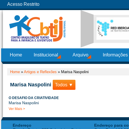
Acesso Restrito
Home
Institucional
Arquivo
Informações
Home
»
Artigos e Reflexões
»
Marisa Naspolini
Marisa Naspolini
Todos ▼
O DESAFIO DA CRIATIVIDADE
Marisa Naspolini
Ver Mais >
Endereço
Endereço para co