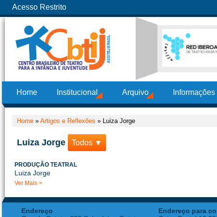
Acesso Restrito
Home
Institucional
Arquivo
Informações
Home
»
Artigos e Reflexões
»
Luiza Jorge
Luiza Jorge
Todos ▼
PRODUÇÃO TEATRAL
Luiza Jorge
Ver Mais >
Endereço
Endereço para co