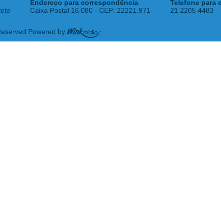
Endereço para correspondência
Telefone para 
tete
Caixa Postal 16.080 - CEP: 22221.971
21 2205 4483
 Reserved Powered by: