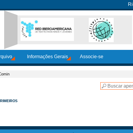
Ri
rquivo
Informações Gerais
Associe-se
Comin
PRIMEIROS