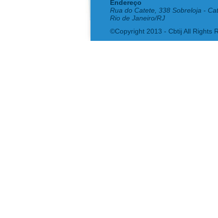
Endereço
Rua do Catete, 338 Sobreloja - Ca
Rio de Janeiro/RJ
©Copyright 2013 - Cbtij All Rights