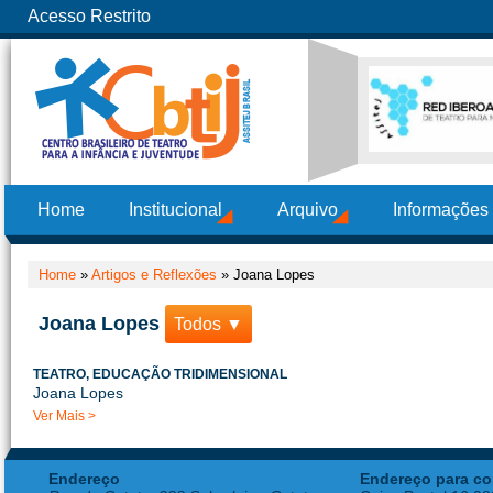
Acesso Restrito
Home
Institucional
Arquivo
Informações
Home
»
Artigos e Reflexões
»
Joana Lopes
Joana Lopes
Todos ▼
TEATRO, EDUCAÇÃO TRIDIMENSIONAL
Joana Lopes
Ver Mais >
Endereço
Endereço para co