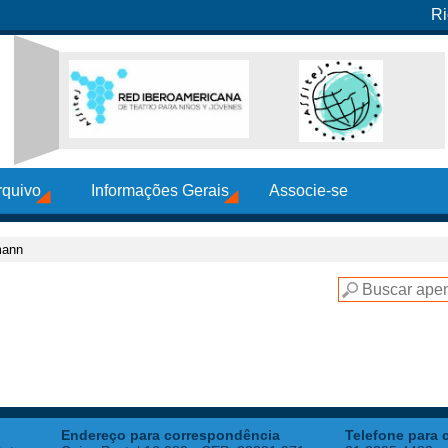
Ri
rquivo
Informações Gerais
Associe-se
mann
Endereço para correspondência
Telefone para 