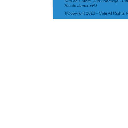
Rua do Catete, 338 Sobreloja - Ca
Rio de Janeiro/RJ
©Copyright 2013 - Cbtij All Rights