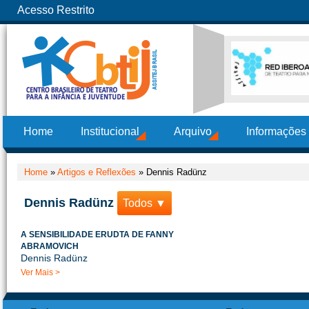
Acesso Restrito
Home
Institucional
Arquivo
Informações
Home
»
Artigos e Reflexões
»
Dennis Radünz
Dennis Radünz
Todos ▼
A SENSIBILIDADE ERUDTA DE FANNY
ABRAMOVICH
Dennis Radünz
Ver Mais >