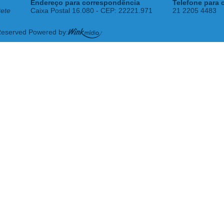
Endereço para correspondência
Telefone para 
tete
Caixa Postal 16.080 - CEP: 22221.971
21 2205 4483
 Reserved Powered by: