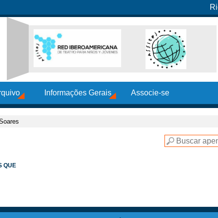
Ri
rquivo
Informações Gerais
Associe-se
Soares
S QUE