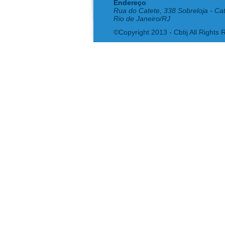
Endereço
Rua do Catete, 338 Sobreloja - Ca
Rio de Janeiro/RJ
©Copyright 2013 - Cbtij All Rights