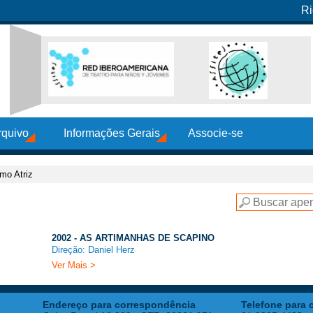
Ri
rquivo
Informações Gerais
Associe-se
mo Atriz
2002 - AS ARTIMANHAS DE SCAPINO
Direção: Daniel Herz
Ver Mais >
Endereço para correspondência
Telefone para 