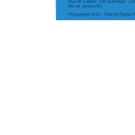
Rua do Catete, 338 Sobreloja - Ca
Rio de Janeiro/RJ
©Copyright 2013 - Cbtij All Rights