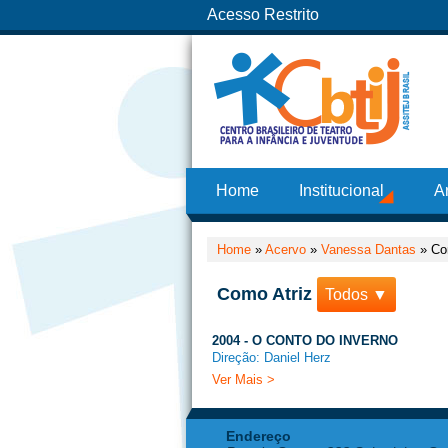
Acesso Restrito
Home
Institucional
A
Home
»
Acervo
»
Vanessa Dantas
»
Co
Como Atriz
Todos ▼
2004 - O CONTO DO INVERNO
Direção: Daniel Herz
Ver Mais >
Endereço