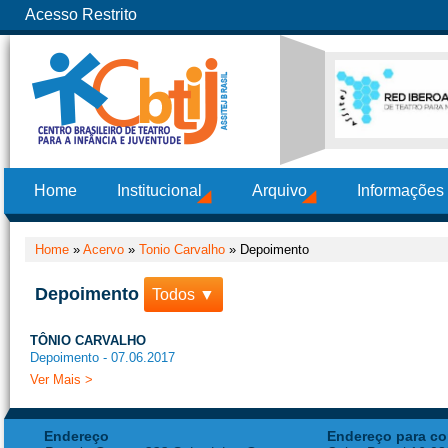
Acesso Restrito
Home
Institucional
Arquivo
Informações
Home
»
Acervo
»
Tonio Carvalho
»
Depoimento
Depoimento
Todos ▼
TÔNIO CARVALHO
Depoimento - 07.06.2017
Ver Mais >
Endereço
Endereço para co