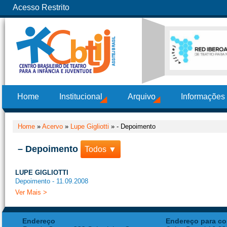
Acesso Restrito
Home
Institucional
Arquivo
Informações
Home
»
Acervo
»
Lupe Gigliotti
»
- Depoimento
– Depoimento
Todos ▼
LUPE GIGLIOTTI
Depoimento - 11.09.2008
Ver Mais >
Endereço
Endereço para co